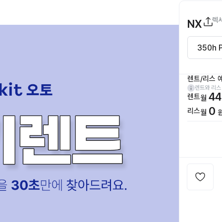
렉
NX
렌트/리스 
렌트와 리스
44
렌트
월
0
리스
월