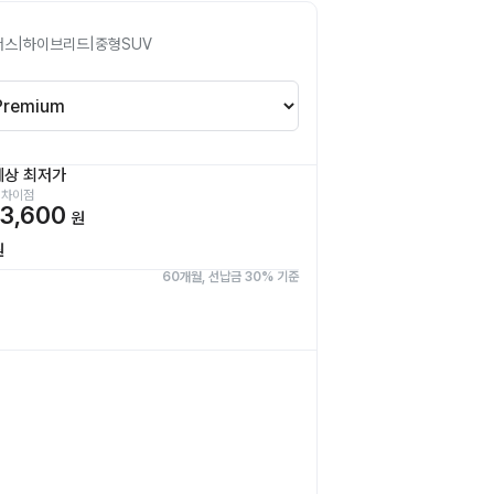
서스
|
하이브리드
|
중형SUV
예상 최저가
 차이점
3,600
원
원
60개월, 선납금 30% 기준