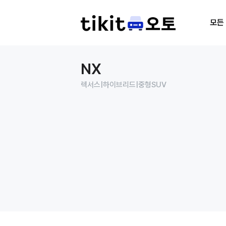
모든
NX
렉서스
|
하이브리드
|
중형SUV