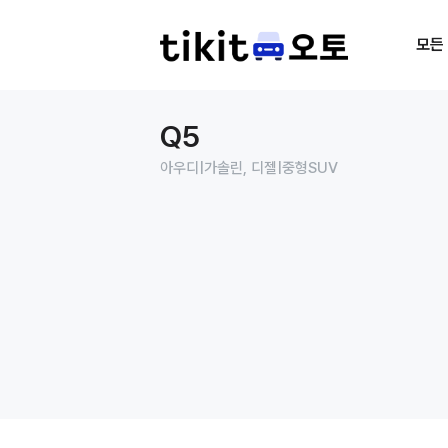
모든
Q5
아우디
|
가솔린, 디젤
|
중형SUV