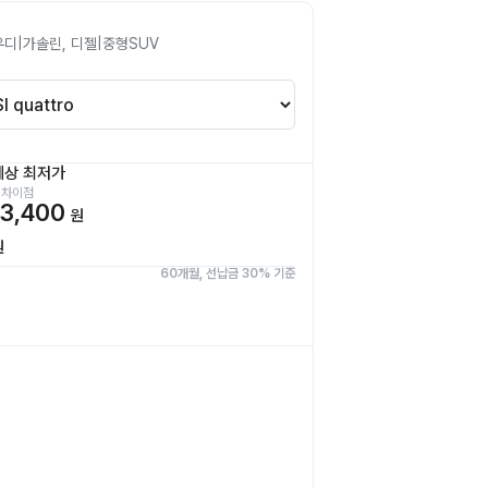
우디
|
가솔린, 디젤
|
중형SUV
예상 최저가
 차이점
3,400
원
원
60개월, 선납금 30% 기준