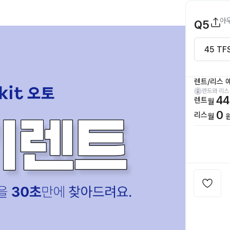
아
Q5
렌트/리스 
렌트와 리스
44
렌트
월
0
리스
월