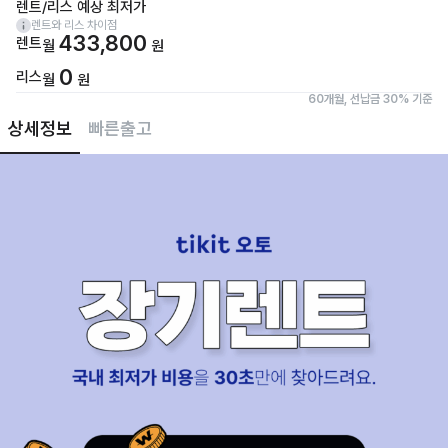
렌트/리스 예상 최저가
렌트와 리스 차이점
433,800
렌트
월
원
0
리스
월
원
60개월, 선납금 30% 기준
상세정보
빠른출고