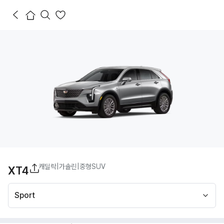
캐딜락
|
가솔린
|
중형SUV
XT4
Sport