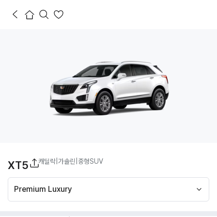
캐딜락
|
가솔린
|
중형SUV
XT5
Premium Luxury