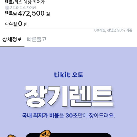
렌트/리스 예상 최저가
렌트와 리스 차이점
472,500
렌트
월
원
0
리스
월
원
60개월, 선납금 30% 기준
상세정보
빠른출고