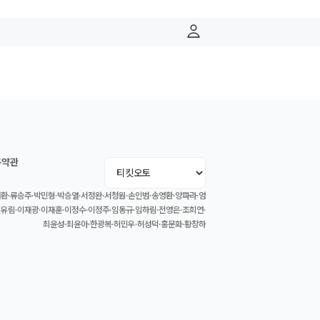
용약관
환·류승주·박민형·박승열·서정완·서청원·손인범·송영환·양파라·엄
이유림·이재광·이재훈·이정수·이정주·임동규·임하림·전영은·조희연·
최윤성·최윤아·한광복·허민우·허성덕·홍문화·황창하