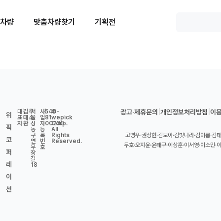
 차량
맞춤차량찾기
기획전
대
|
김
주
|
서
사
|
540-
©
광고·제휴문의
|
개인정보처리방침
|
이
위
표
태
소
울
업
81-
wepick
자
환
성
자
00230
Corp.
픽
동
등
All
구
록
Rights
고병우·권상현·김보아·김빛나라·김아름·김태
코
연
번
Reserved.
두호·오지윤·윤태구·이상훈·이서영·이소민·
무
호
퍼
장
길
레
18
이
션