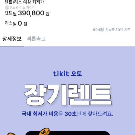
렌트/리스 예상 최저가
렌트와 리스 차이점
390,800
렌트
월
원
0
리스
월
원
60개월, 선납금 30% 기준
상세정보
빠른출고