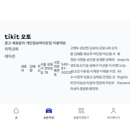
광고·제휴문의
개인정보처리방침
이용약관
|
|
고병우·권상현·김보아·김빛나라·김아
위픽코퍼
름·김태환·류승주·박민형·박승열·서
©
레이션
정완·서청원·손인범·송영환·양파라·
wepick
사업
서울 성동
540-
엄두호·오지윤·윤태구·이상훈·이서영
Corp.
대표
김태
주
자등
|
|
구 연무장
|
81-
자
환
소
록번
·이소민·이유림·이재광·이재훈·이정
All
길 18
00230
호
수·이정주·임동규·임하림·전영은·조
Rights
희연·최윤성·최윤아·한광복·허민우·
Reserv
허성덕·홍문화·황창하
홈
모든차량
맞춤차량찾기
마이페이지