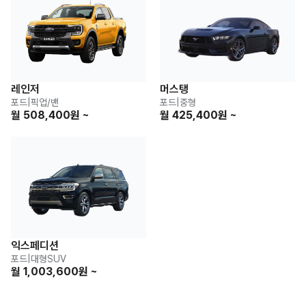
레인저
머스탱
포드
|
픽업/밴
포드
|
중형
월 508,400원 ~
월 425,400원 ~
익스페디션
포드
|
대형SUV
월 1,003,600원 ~