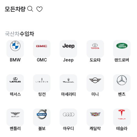
모든차량
국산차
수입차
BMW
GMC
Jeep
도요타
랜드로버
렉서스
링컨
마세라티
미니
벤츠
벤틀리
볼보
아우디
캐딜락
테슬라