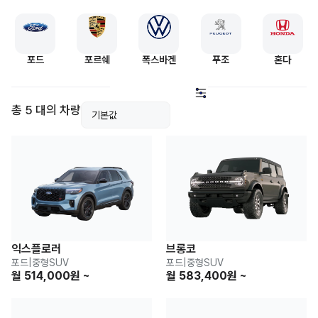
포드
포르쉐
폭스바겐
푸조
혼다
총 5 대의 차량
익스플로러
브롱코
포드
|
중형SUV
포드
|
중형SUV
월 514,000원 ~
월 583,400원 ~