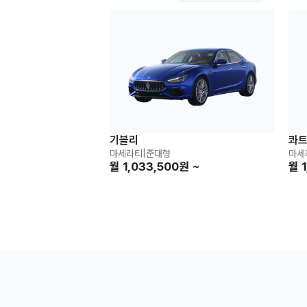
기블리
콰
마세라티
|
준대형
마세
월 1,033,500원 ~
월 1