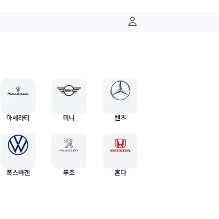
마세라티
미니
벤츠
폭스바겐
푸조
혼다