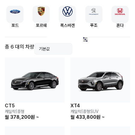
포드
포르쉐
폭스바겐
푸조
혼다
총 6 대의 차량
CT5
XT4
캐딜락
|
중형
캐딜락
|
중형SUV
월 378,200원 ~
월 433,800원 ~