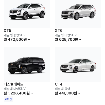
XT5
XT6
캐딜락
|
중형SUV
캐딜락
|
대형SUV
월 472,500원 ~
월 625,700원 ~
에스컬레이드
CT4
캐딜락
|
대형SUV
캐딜락
|
중형
월 1,228,400원 ~
월 441,300원 ~
기획전