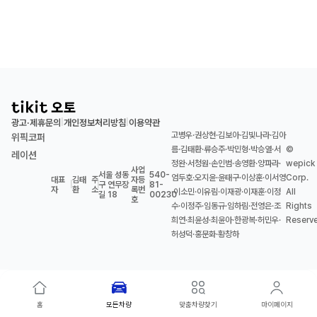
광고·제휴문의
개인정보처리방침
이용약관
|
|
고병우·권상현·김보아·김빛나라·김아
위픽코퍼
름·김태환·류승주·박민형·박승열·서
©
레이션
정완·서청원·손인범·송영환·양파라·
wepick
사업
서울 성동
540-
엄두호·오지윤·윤태구·이상훈·이서영
Corp.
대표
김태
주
자등
|
|
구 연무장
|
81-
자
환
소
록번
·이소민·이유림·이재광·이재훈·이정
All
길 18
00230
호
수·이정주·임동규·임하림·전영은·조
Rights
희연·최윤성·최윤아·한광복·허민우·
Reserv
허성덕·홍문화·황창하
홈
모든차량
맞춤차량찾기
마이페이지