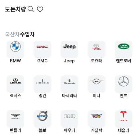
모든차량
국산차
수입차
BMW
GMC
Jeep
도요타
랜드로버
렉서스
링컨
마세라티
미니
벤츠
벤틀리
볼보
아우디
캐딜락
테슬라