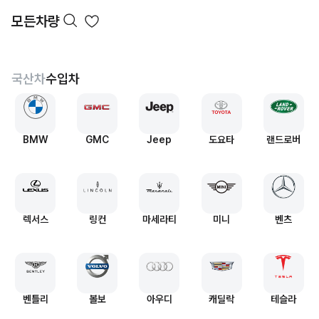
모든차량
국산차
수입차
BMW
GMC
Jeep
도요타
랜드로버
렉서스
링컨
마세라티
미니
벤츠
벤틀리
볼보
아우디
캐딜락
테슬라