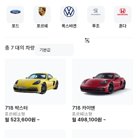
포드
포르쉐
폭스바겐
푸조
혼다
총 7 대의 차량
718 박스터
718 카이맨
포르쉐
|
소형
포르쉐
|
소형
월 523,600원 ~
월 498,100원 ~