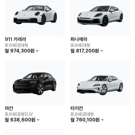
911 카레라
파나메라
포르쉐
|
준대형
포르쉐
|
대형
월 974,300원 ~
월 817,200원 ~
마칸
타이칸
포르쉐
|
중형SUV
포르쉐
|
준대형
월 638,600원 ~
월 760,100원 ~