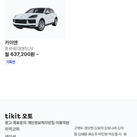
카이엔
포르쉐
|
대형SUV
월 637,200원 ~
기획전
광고·제휴문의
개인정보처리방침
이용약관
|
|
고병우·권상현·김보아·김빛나라·김아
위픽코퍼
름·김태환·류승주·박민형·박승열·서
©
레이션