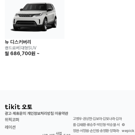
뉴 디스커버리
랜드로버
|
대형SUV
월 686,700원 ~
광고·제휴문의
개인정보처리방침
이용약관
|
|
고병우·권상현·김보아·김빛나라·김아
위픽코퍼
름·김태환·류승주·박민형·박승열·서
©
레이션
정완·서청원·손인범·송영환·양파라·
wepick
사업