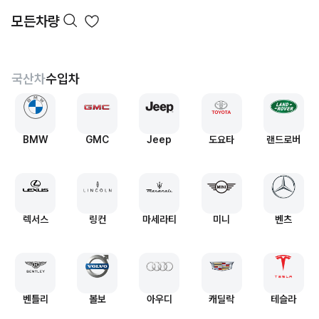
모든차량
국산차
수입차
BMW
GMC
Jeep
도요타
랜드로버
렉서스
링컨
마세라티
미니
벤츠
벤틀리
볼보
아우디
캐딜락
테슬라