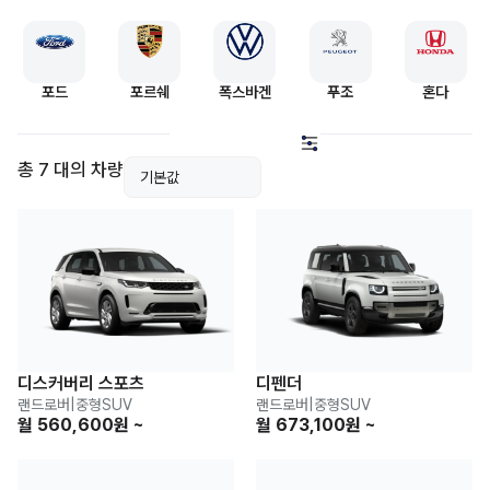
포드
포르쉐
폭스바겐
푸조
혼다
총 7 대의 차량
디스커버리 스포츠
디펜더
랜드로버
|
중형SUV
랜드로버
|
중형SUV
월 560,600원 ~
월 673,100원 ~