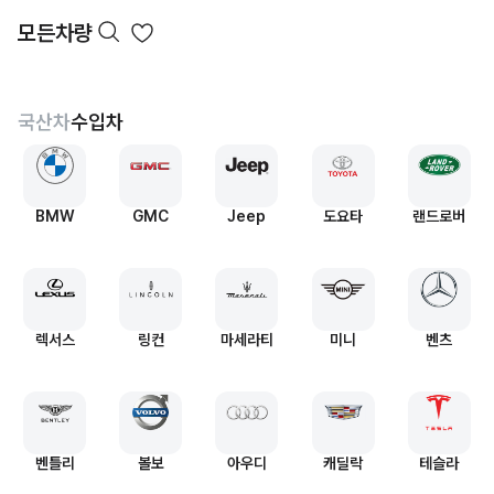
모든차량
국산차
수입차
BMW
GMC
Jeep
도요타
랜드로버
렉서스
링컨
마세라티
미니
벤츠
벤틀리
볼보
아우디
캐딜락
테슬라