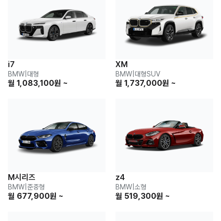
i7
XM
BMW
|
대형
BMW
|
대형SUV
월 1,083,100원 ~
월 1,737,000원 ~
M시리즈
z4
BMW
|
준중형
BMW
|
소형
월 677,900원 ~
월 519,300원 ~