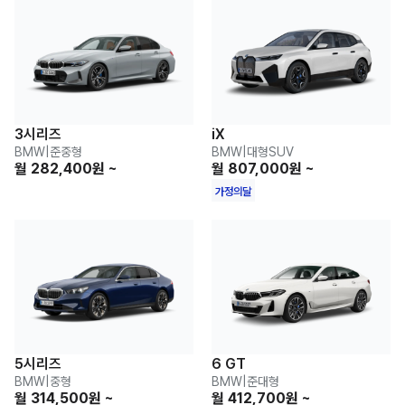
3시리즈
iX
BMW
|
준중형
BMW
|
대형SUV
월 282,400원 ~
월 807,000원 ~
가정의달
5시리즈
6 GT
BMW
|
중형
BMW
|
준대형
월 314,500원 ~
월 412,700원 ~