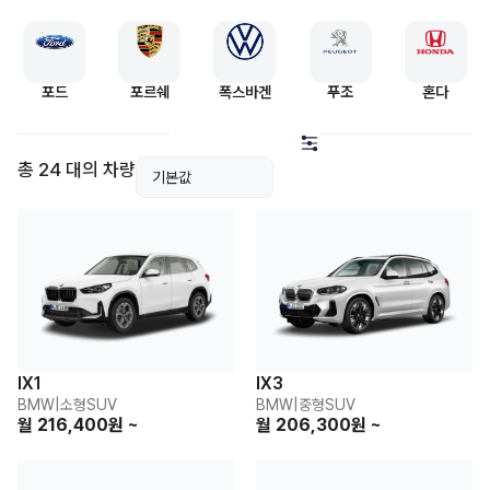
포드
포르쉐
폭스바겐
푸조
혼다
총 24 대의 차량
IX1
IX3
BMW
|
소형SUV
BMW
|
중형SUV
월 216,400원 ~
월 206,300원 ~