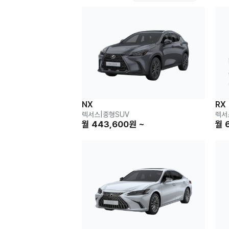
NX
RX
렉서스
|
중형SUV
렉서
월 443,600원 ~
월 