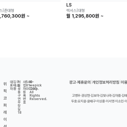
LS
스
|
준대형
렉서스
|
대형
1,760,300원 ~
월 1,295,800원 ~
대
|
김
주
|
서
사
|
540-
©
광고·제휴문의
|
개인정보처리방침
|
이
위
표
태
소
울
업
81-
wepick
자
환
성
자
00230
Corp.
픽
동
등
All
구
록
Rights
고병우·권상현·김보아·김빛나라·김아름·김태
코
연
번
Reserved.
두호·오지윤·윤태구·이상훈·이서영·이소민·
무
호
퍼
장
길
레
18
이
션