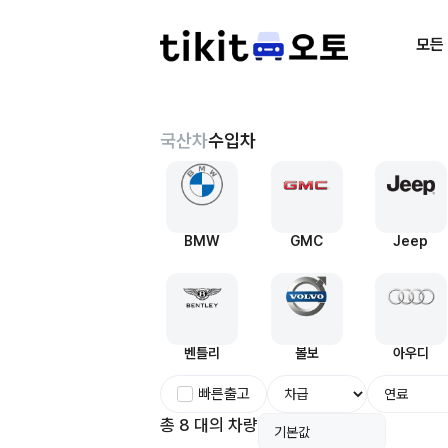
모든
국산차
수입차
BMW
GMC
Jeep
벤틀리
볼보
아우디
빠른출고
총 8 대의 차량