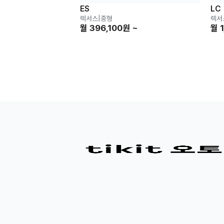
ES
LC
렉서스
|
중형
렉서
월 396,100원 ~
월 