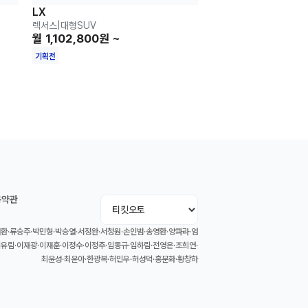
LX
렉서스
|
대형SUV
월 1,102,800원 ~
기획전
용약관
환·류승주·박민형·박승열·서정완·서청원·손인범·송영환·양파라·엄
이유림·이재광·이재훈·이정수·이정주·임동규·임하림·전영은·조희연·
최윤성·최윤아·한광복·허민우·허성덕·홍문화·황창하