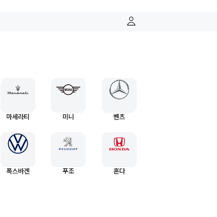
마세라티
미니
벤츠
폭스바겐
푸조
혼다