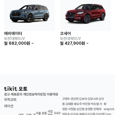
에비에이터
코세어
링컨
|
대형SUV
링컨
|
중형SUV
월 682,000원 ~
월 427,900원 ~
광고·제휴문의
개인정보처리방침
이용약관
|
|
고병우·권상현·김보아·김빛나라·김아
위픽코퍼
름·김태환·류승주·박민형·박승열·서
©
레이션
정완·서청원·손인범·송영환·양파라·
wepick
사업
서울 성동
540-
엄두호·오지윤·윤태구·이상훈·이서영
Corp.