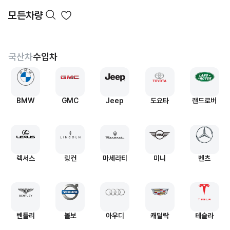
모든차량
국산차
수입차
BMW
GMC
Jeep
도요타
랜드로버
렉서스
링컨
마세라티
미니
벤츠
벤틀리
볼보
아우디
캐딜락
테슬라