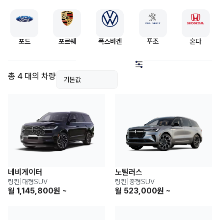
포드
포르쉐
폭스바겐
푸조
혼다
총 4 대의 차량
네비게이터
노틸러스
링컨
|
대형SUV
링컨
|
중형SUV
월 1,145,800원 ~
월 523,000원 ~