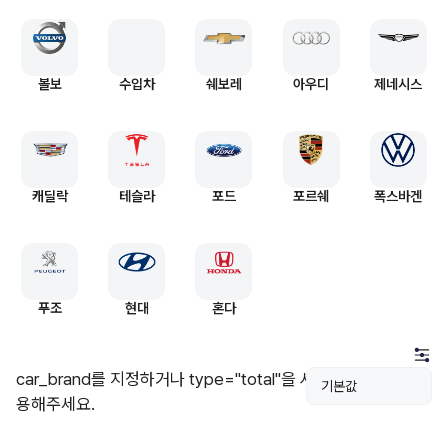
볼보
수입차
쉐보레
아우디
제네시스
캐딜락
테슬라
포드
포르쉐
폭스바겐
푸조
현대
혼다
car_brand를 지정하거나 type="total"을 사
용해주세요.