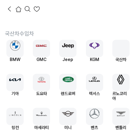
국산차
수입차
BMW
GMC
Jeep
KGM
국산차
기아
도요타
랜드로버
렉서스
르노코리
아
링컨
마세라티
미니
벤츠
벤틀리